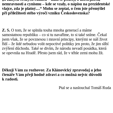
nemravnosti a cynismu – kde se vzaly, o nápisu na prezidentské
vlajce, zda je platný…“ Mohu se zeptat, o čem jste přemýšlel
při příležitosti stého výročí vzniku Československa?
Z. S.
O tom, že se splnila touha mnoha generací a máme
samostatnou republiku – co si tu navaříme, to si také sníme. Čekal
jsem však, že se povznesou i mravní principy, kterými se náš život
řídí – že lidé nebudou volit nepoctivé politiky jen proto, že jim slíbí
zvýšení důchodu. Také se divím, že národu nevadí posádka, která
se opevnila na Hradě. Přesto jsem rád, že v téhle zemi mohu žít.
Děkuji Vám za rozhovor. Za Klánovický zpravodaj a jeho
čtenáře Vám přeji hodně zdraví a co možná nejvíc důvodů
k radosti.
Ptal se a naslouchal Tomáš Ruda