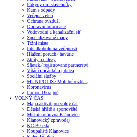
Pokyny pro stavebníky
Kam s odpady
Veřejná zeleň
Ochrana ovzduší
Dopravní informace
Vodovodní a kanalizační síť
Specializované mapy
Tržní místa
Pití alkoholu na veřejnosti
Hlášení poruch ⁄ havárie
Ztráty a nálezy
Sňatek ⁄ registrované partnerství
Vítání občánků a jubilea
Sociální služby
MUNIPOLIS ⁄ Mobilní rozhlas
Koronavirus
Pomoc Ukrajině
VOLNÝ ČAS
Mapa aktivit pro volný čas
Dětská hřiště a sportoviště
Místní knihovna Klánovice
Klánovický zpravodaj
KC Beseda
Koupaliště Klánovice
Kalendář akcí