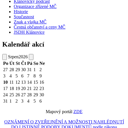
Klánovický podcast
Organizace zřízené MČ
Historie
Současnost
Znak a vlajka MČ
Čestná občanství a ceny MČ
JSDH Klánovice
Kalendář akcí
Srpen
2026
Po
Út
St
Čt
Pá
So
Ne
27
28
29
30
31
1
2
3
4
5
6
7
8
9
10
11
12
13
14
15
16
17
18
19
20
21
22
23
24
25
26
27
28
29
30
31
1
2
3
4
5
6
Mapový portál
ZDE
OZNÁMENÍ O ZVEŘEJNĚNÍ A MOŽNOSTI NAHLÉDNUTÍ
DO LISTINNÉ PODOBY DOKUMENTŮ podle zákona