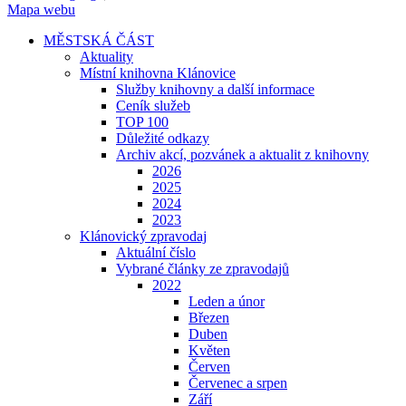
Mapa webu
MĚSTSKÁ ČÁST
Aktuality
Místní knihovna Klánovice
Služby knihovny a další informace
Ceník služeb
TOP 100
Důležité odkazy
Archiv akcí, pozvánek a aktualit z knihovny
2026
2025
2024
2023
Klánovický zpravodaj
Aktuální číslo
Vybrané články ze zpravodajů
2022
Leden a únor
Březen
Duben
Květen
Červen
Červenec a srpen
Září