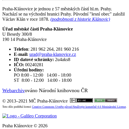
Praha-Klánovice je jednou z 57 městských částí hl.m. Prahy.
Nachází se na východní hranici Prahy. Původní "lesní obec" založil
Václav Klán v roce 1878.
(podrobnosti z historie Klánovic)
Úřad městské části Praha-Klánovice
U Besedy 300/8
190 14 Praha-Klánovice
Telefon
: 281 962 264, 281 960 216
E-mail:
urad@praha-klanovice.cz
ID datové schránky:
2u4aks8
IČO:
00240281
Úřední hodiny:
PO 8:00 - 12:00 14:00 - 18:00
ST 8:00 - 12:00 14:00 - 18:00
Webarchiv
ováno Národní knihovnou ČR
© 2013–2021 MČ Praha-Klánovice
Toto dílo podléhá licenci
Creative Commons Uveďte původ-Neužívejte komerčně 4.0 Mezinárodní License
.
Praha Klánovice © 2026