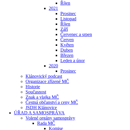
Říjen
2021
Prosinec
Listopad
Říjen
Září
Červenec a srpen
Červen
Květen
Duben
Březen
Leden a únor
2020
Prosinec
Klánovický podcast
Organizace zřízené MČ
Historie
Současnost
Znak a vlajka MČ
Čestná občanství a ceny MČ
JSDH Klánovice
ÚŘAD A SAMOSPRÁVA
Volené orgány samosprávy
Rada MČ
Komise