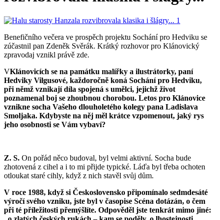
Benefičního večera ve prospěch projektu Sochání pro Hedviku se
zúčastnil pan Zdeněk Svěrák. Krátký rozhovor pro Klánovický
zpravodaj vznikl právě zde.
V
Klánovicích se na památku malířky a ilustrátorky, paní
Hedviky Vilgusové, každoročně koná Sochání pro Hedviku,
při němž vznikají díla spojená s umělci, jejichž život
poznamenal boj se zhoubnou chorobou. Letos pro Klánovice
vznikne socha Vašeho dlouholetého kolegy pana Ladislava
Smoljaka. Kdybyste na něj měl krátce vzpomenout, jaký rys
jeho osobnosti se Vám vybaví?
Z. S.
On pořád něco budoval, byl velmi aktivní. Socha bude
zhotovená z cihel a i to mi přijde typické. Láďa byl třeba ochoten
otloukat staré cihly, když z nich stavěl svůj dům.
V roce 1988, když si Československo připomínalo sedmdesáté
výročí svého vzniku, jste byl v časopise Scéna dotázán, o čem
při té příležitosti přemýšlíte. Odpověděl jste tenkrát mimo jiné:
„o zlatých českých rukách – kam se poděly, o lhostejnosti,