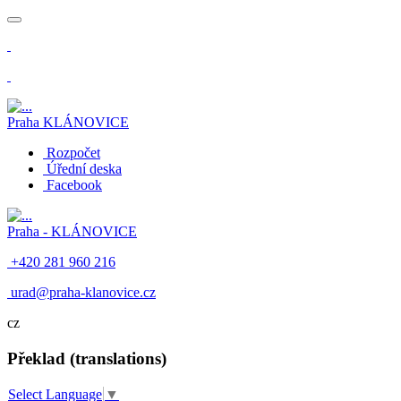
​
Praha
KLÁNOVICE
Rozpočet
Úřední deska
Facebook
Praha -
KLÁNOVICE
+420 281 960 216
​
urad@praha-klanovice.cz
cz
Překlad (translations)
Select Language
▼