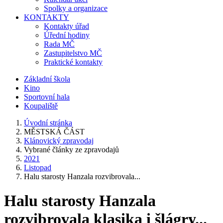
Spolky a organizace
KONTAKTY
Kontakty úřad
Úřední hodiny
Rada MČ
Zastupitelstvo MČ
Praktické kontakty
Základní škola
Kino
Sportovní hala
Koupaliště
Úvodní stránka
MĚSTSKÁ ČÁST
Klánovický zpravodaj
Vybrané články ze zpravodajů
2021
Listopad
Halu starosty Hanzala rozvibrovala...
Halu starosty Hanzala
rozvibrovala klasika i šlágry...