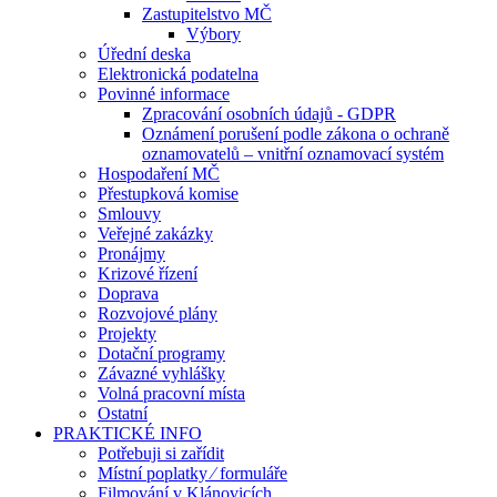
Zastupitelstvo MČ
Výbory
Úřední deska
Elektronická podatelna
Povinné informace
Zpracování osobních údajů - GDPR
Oznámení porušení podle zákona o ochraně
oznamovatelů – vnitřní oznamovací systém
Hospodaření MČ
Přestupková komise
Smlouvy
Veřejné zakázky
Pronájmy
Krizové řízení
Doprava
Rozvojové plány
Projekty
Dotační programy
Závazné vyhlášky
Volná pracovní místa
Ostatní
PRAKTICKÉ INFO
Potřebuji si zařídit
Místní poplatky ⁄ formuláře
Filmování v Klánovicích