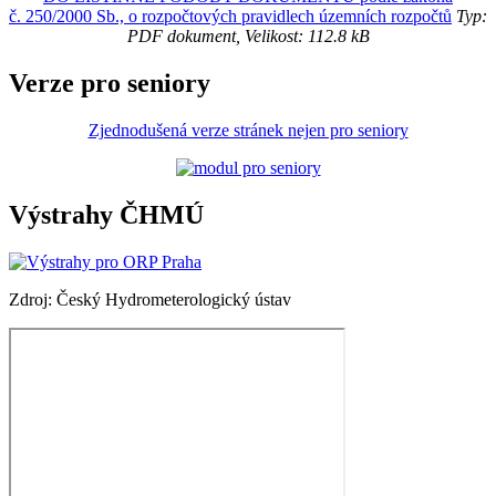
č. 250/2000 Sb., o rozpočtových pravidlech územních rozpočtů
Typ:
PDF dokument, Velikost: 112.8 kB
Verze pro seniory
Zjednodušená verze stránek nejen pro seniory
Výstrahy ČHMÚ
Zdroj: Český Hydrometerologický ústav