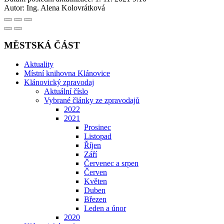
Autor:
Ing. Alena Kolovrátková
MĚSTSKÁ ČÁST
Aktuality
Místní knihovna Klánovice
Klánovický zpravodaj
Aktuální číslo
Vybrané články ze zpravodajů
2022
2021
Prosinec
Listopad
Říjen
Září
Červenec a srpen
Červen
Květen
Duben
Březen
Leden a únor
2020