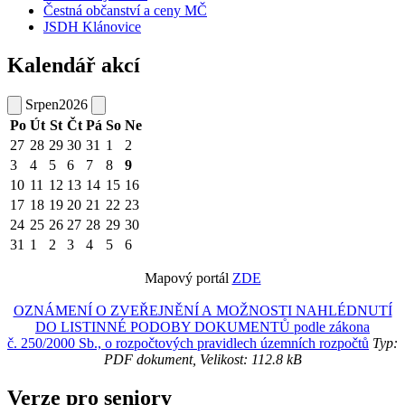
Čestná občanství a ceny MČ
JSDH Klánovice
Kalendář akcí
Srpen
2026
Po
Út
St
Čt
Pá
So
Ne
27
28
29
30
31
1
2
3
4
5
6
7
8
9
10
11
12
13
14
15
16
17
18
19
20
21
22
23
24
25
26
27
28
29
30
31
1
2
3
4
5
6
Mapový portál
ZDE
OZNÁMENÍ O ZVEŘEJNĚNÍ A MOŽNOSTI NAHLÉDNUTÍ
DO LISTINNÉ PODOBY DOKUMENTŮ podle zákona
č. 250/2000 Sb., o rozpočtových pravidlech územních rozpočtů
Typ:
PDF dokument, Velikost: 112.8 kB
Verze pro seniory