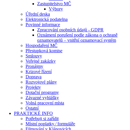
Zastupitelstvo MČ
Výbory
Úřední deska
Elektronická podatelna
Povinné informace
Zpracování osobních údajů - GDPR
Oznámení porušení podle zákona o ochraně
oznamovatelů – vnitřní oznamovací systém
Hospodaření MČ
Přestupková komise
Smlouvy
Veřejné zakázky
Pronájmy
Krizové řízení
Doprava
Rozvojové plány
Projekty
Dotační programy
Závazné vyhlášky
Volná pracovní místa
Ostatní
PRAKTICKÉ INFO
Potřebuji si zařídit
Místní poplatky ⁄ formuláře
Filmování v Klánovicích