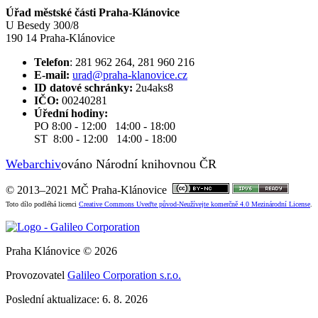
Úřad městské části Praha-Klánovice
U Besedy 300/8
190 14 Praha-Klánovice
Telefon
: 281 962 264, 281 960 216
E-mail:
urad@praha-klanovice.cz
ID datové schránky:
2u4aks8
IČO:
00240281
Úřední hodiny:
PO 8:00 - 12:00 14:00 - 18:00
ST 8:00 - 12:00 14:00 - 18:00
Webarchiv
ováno Národní knihovnou ČR
© 2013–2021 MČ Praha-Klánovice
Toto dílo podléhá licenci
Creative Commons Uveďte původ-Neužívejte komerčně 4.0 Mezinárodní License
.
Praha Klánovice © 2026
Provozovatel
Galileo Corporation s.r.o.
Poslední aktualizace: 6. 8. 2026