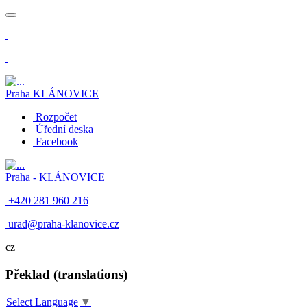
​
Praha
KLÁNOVICE
Rozpočet
Úřední deska
Facebook
Praha -
KLÁNOVICE
+420 281 960 216
​
urad@praha-klanovice.cz
cz
Překlad (translations)
Select Language
▼