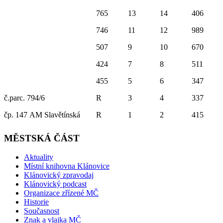
765
13
14
406
746
11
12
989
507
9
10
670
424
7
8
511
455
5
6
347
č.parc. 794/6
R
3
4
337
čp. 147 AM Slavětínská
R
1
2
415
MĚSTSKÁ ČÁST
Aktuality
Místní knihovna Klánovice
Klánovický zpravodaj
Klánovický podcast
Organizace zřízené MČ
Historie
Současnost
Znak a vlajka MČ