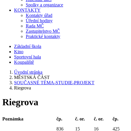
Spolky a organizace
KONTAKTY
Kontakty úřad
Úřední hodiny
Rada MČ
Zastupitelstvo MČ
Praktické kontakty
Základní škola
Kino
Sportovní hala
Koupaliště
Úvodní stránka
MĚSTSKÁ ČÁST
SOUČASNÉ TÉMA-STUDIE-PROJEKT
Riegrova
Riegrova
Poznámka
čp.
č. or.
č. or.
čp.
836
15
16
425