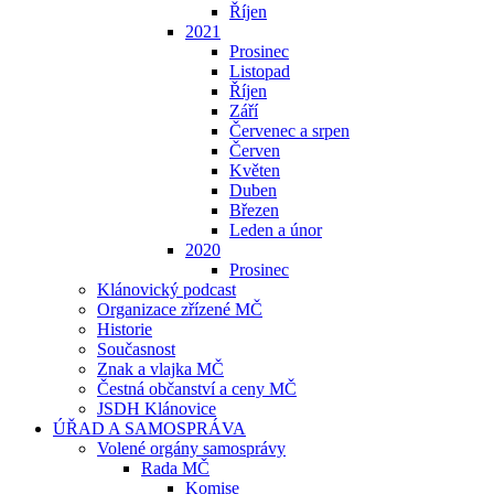
Říjen
2021
Prosinec
Listopad
Říjen
Září
Červenec a srpen
Červen
Květen
Duben
Březen
Leden a únor
2020
Prosinec
Klánovický podcast
Organizace zřízené MČ
Historie
Současnost
Znak a vlajka MČ
Čestná občanství a ceny MČ
JSDH Klánovice
ÚŘAD A SAMOSPRÁVA
Volené orgány samosprávy
Rada MČ
Komise