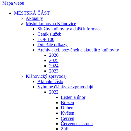
Mapa webu
MĚSTSKÁ ČÁST
Aktuality
Místní knihovna Klánovice
Služby knihovny a další informace
Ceník služeb
TOP 100
Důležité odkazy
Archiv akcí, pozvánek a aktualit z knihovny
2026
2025
2024
2023
Klánovický zpravodaj
Aktuální číslo
Vybrané články ze zpravodajů
2022
Leden a únor
Březen
Duben
Květen
Červen
Červenec a srpen
Září