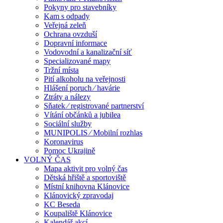
Pokyny pro stavebníky
Kam s odpady
Veřejná zeleň
Ochrana ovzduší
Dopravní informace
Vodovodní a kanalizační síť
Specializované mapy
Tržní místa
Pití alkoholu na veřejnosti
Hlášení poruch ⁄ havárie
Ztráty a nálezy
Sňatek ⁄ registrované partnerství
Vítání občánků a jubilea
Sociální služby
MUNIPOLIS ⁄ Mobilní rozhlas
Koronavirus
Pomoc Ukrajině
VOLNÝ ČAS
Mapa aktivit pro volný čas
Dětská hřiště a sportoviště
Místní knihovna Klánovice
Klánovický zpravodaj
KC Beseda
Koupaliště Klánovice
Kalendář akcí