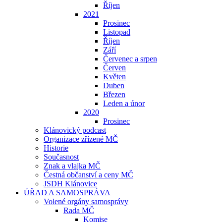
Říjen
2021
Prosinec
Listopad
Říjen
Září
Červenec a srpen
Červen
Květen
Duben
Březen
Leden a únor
2020
Prosinec
Klánovický podcast
Organizace zřízené MČ
Historie
Současnost
Znak a vlajka MČ
Čestná občanství a ceny MČ
JSDH Klánovice
ÚŘAD A SAMOSPRÁVA
Volené orgány samosprávy
Rada MČ
Komise