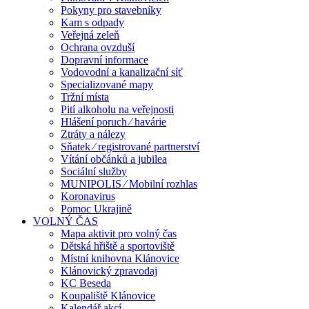
Pokyny pro stavebníky
Kam s odpady
Veřejná zeleň
Ochrana ovzduší
Dopravní informace
Vodovodní a kanalizační síť
Specializované mapy
Tržní místa
Pití alkoholu na veřejnosti
Hlášení poruch ⁄ havárie
Ztráty a nálezy
Sňatek ⁄ registrované partnerství
Vítání občánků a jubilea
Sociální služby
MUNIPOLIS ⁄ Mobilní rozhlas
Koronavirus
Pomoc Ukrajině
VOLNÝ ČAS
Mapa aktivit pro volný čas
Dětská hřiště a sportoviště
Místní knihovna Klánovice
Klánovický zpravodaj
KC Beseda
Koupaliště Klánovice
Kalendář akcí