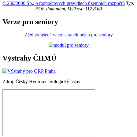
č. 250/2000 Sb., o rozpočtových pravidlech územních rozpočtů
Typ:
PDF dokument, Velikost: 112.8 kB
Verze pro seniory
Zjednodušená verze stránek nejen pro seniory
Výstrahy ČHMÚ
Zdroj: Český Hydrometerologický ústav