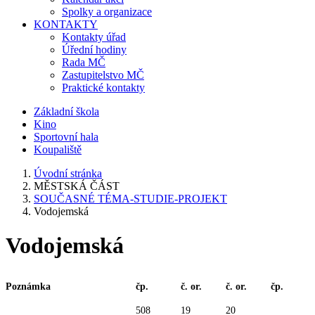
Spolky a organizace
KONTAKTY
Kontakty úřad
Úřední hodiny
Rada MČ
Zastupitelstvo MČ
Praktické kontakty
Základní škola
Kino
Sportovní hala
Koupaliště
Úvodní stránka
MĚSTSKÁ ČÁST
SOUČASNÉ TÉMA-STUDIE-PROJEKT
Vodojemská
Vodojemská
Poznámka
čp.
č. or.
č. or.
čp.
508
19
20