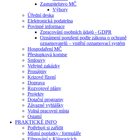
Zastupitelstvo MČ
Výbory
Úřední deska
Elektronická podatelna
Povinné informace
Zpracování osobních údajů - GDPR
Oznámení porušení podle zákona o ochraně
oznamovatelů – vnitřní oznamovací systém
Hospodaření MČ
Přestupková komise
Smlouvy
Veřejné zakázky
Pronájmy
Krizové řízení
Doprava
Rozvojové plány
Projekty
Dotační programy
Závazné vyhlášky
Volná pracovní místa
Ostatní
PRAKTICKÉ INFO
Potřebuji si zařídit
Místní poplatky ⁄ formuláře
Filmování v Klánovicích