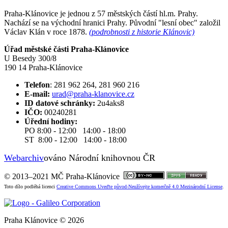
Praha-Klánovice je jednou z 57 městských částí hl.m. Prahy.
Nachází se na východní hranici Prahy. Původní "lesní obec" založil
Václav Klán v roce 1878.
(podrobnosti z historie Klánovic)
Úřad městské části Praha-Klánovice
U Besedy 300/8
190 14 Praha-Klánovice
Telefon
: 281 962 264, 281 960 216
E-mail:
urad@praha-klanovice.cz
ID datové schránky:
2u4aks8
IČO:
00240281
Úřední hodiny:
PO 8:00 - 12:00 14:00 - 18:00
ST 8:00 - 12:00 14:00 - 18:00
Webarchiv
ováno Národní knihovnou ČR
© 2013–2021 MČ Praha-Klánovice
Toto dílo podléhá licenci
Creative Commons Uveďte původ-Neužívejte komerčně 4.0 Mezinárodní License
.
Praha Klánovice © 2026