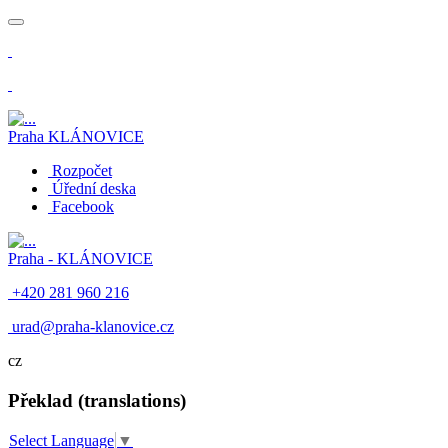
​
Praha
KLÁNOVICE
Rozpočet
Úřední deska
Facebook
Praha -
KLÁNOVICE
+420 281 960 216
​
urad@praha-klanovice.cz
cz
Překlad (translations)
Select Language
▼