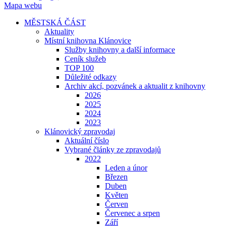
Mapa webu
MĚSTSKÁ ČÁST
Aktuality
Místní knihovna Klánovice
Služby knihovny a další informace
Ceník služeb
TOP 100
Důležité odkazy
Archiv akcí, pozvánek a aktualit z knihovny
2026
2025
2024
2023
Klánovický zpravodaj
Aktuální číslo
Vybrané články ze zpravodajů
2022
Leden a únor
Březen
Duben
Květen
Červen
Červenec a srpen
Září