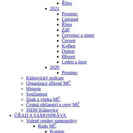
Říjen
2021
Prosinec
Listopad
Říjen
Září
Červenec a srpen
Červen
Květen
Duben
Březen
Leden a únor
2020
Prosinec
Klánovický podcast
Organizace zřízené MČ
Historie
Současnost
Znak a vlajka MČ
Čestná občanství a ceny MČ
JSDH Klánovice
ÚŘAD A SAMOSPRÁVA
Volené orgány samosprávy
Rada MČ
Komise