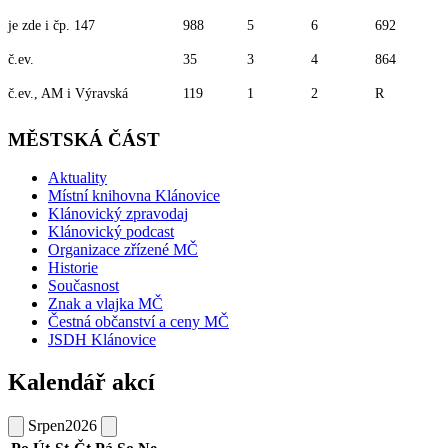
je zde i čp. 147
988
5
6
692
č.ev.
35
3
4
864
č.ev., AM i Výravská
119
1
2
R
MĚSTSKÁ ČÁST
Aktuality
Místní knihovna Klánovice
Klánovický zpravodaj
Klánovický podcast
Organizace zřízené MČ
Historie
Současnost
Znak a vlajka MČ
Čestná občanství a ceny MČ
JSDH Klánovice
Kalendář akcí
Srpen
2026