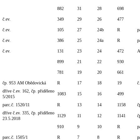
882
31
28
698
č.ev.
349
29
26
477
č.ev.
105
27
24b
R
p
č.ev.
386
25
24a
R
p
č.ev.
131
23
24
472
A
899
21
22
930
781
19
20
661
čp. 953 AM Obědovická
R
17
18
19
č
dříve č.ev. 162, čp. přiděleno
1083
15
16
499
5/2015
parc.č. 1520/11
R
13
14
1158
č
dříve č.ev. 335, čp. přiděleno
1129
11
12
1141
č
23.5.2018
910
9
10
R
p
parc.č. 1505/1
R
7
8
R
p