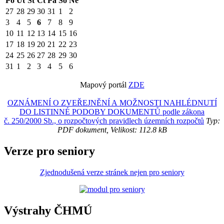
Po
Út
St
Čt
Pá
So
Ne
27
28
29
30
31
1
2
3
4
5
6
7
8
9
10
11
12
13
14
15
16
17
18
19
20
21
22
23
24
25
26
27
28
29
30
31
1
2
3
4
5
6
Mapový portál
ZDE
OZNÁMENÍ O ZVEŘEJNĚNÍ A MOŽNOSTI NAHLÉDNUTÍ
DO LISTINNÉ PODOBY DOKUMENTŮ podle zákona
č. 250/2000 Sb., o rozpočtových pravidlech územních rozpočtů
Typ:
PDF dokument, Velikost: 112.8 kB
Verze pro seniory
Zjednodušená verze stránek nejen pro seniory
Výstrahy ČHMÚ