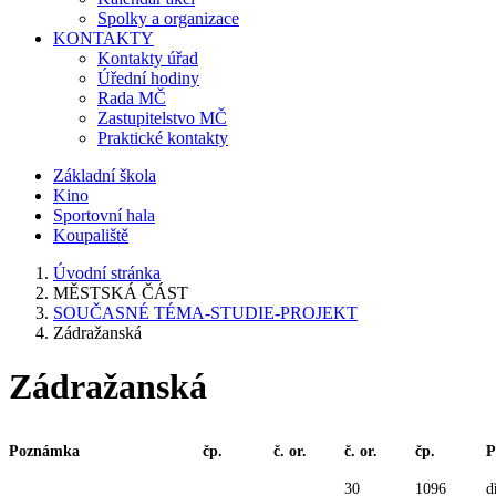
Spolky a organizace
KONTAKTY
Kontakty úřad
Úřední hodiny
Rada MČ
Zastupitelstvo MČ
Praktické kontakty
Základní škola
Kino
Sportovní hala
Koupaliště
Úvodní stránka
MĚSTSKÁ ČÁST
SOUČASNÉ TÉMA-STUDIE-PROJEKT
Zádražanská
Zádražanská
Poznámka
čp.
č. or.
č. or.
čp.
P
30
1096
d