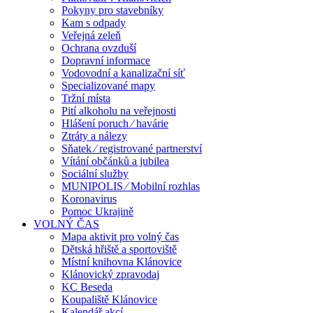
Pokyny pro stavebníky
Kam s odpady
Veřejná zeleň
Ochrana ovzduší
Dopravní informace
Vodovodní a kanalizační síť
Specializované mapy
Tržní místa
Pití alkoholu na veřejnosti
Hlášení poruch ⁄ havárie
Ztráty a nálezy
Sňatek ⁄ registrované partnerství
Vítání občánků a jubilea
Sociální služby
MUNIPOLIS ⁄ Mobilní rozhlas
Koronavirus
Pomoc Ukrajině
VOLNÝ ČAS
Mapa aktivit pro volný čas
Dětská hřiště a sportoviště
Místní knihovna Klánovice
Klánovický zpravodaj
KC Beseda
Koupaliště Klánovice
Kalendář akcí