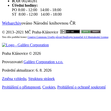
IČO:
00240281
Úřední hodiny:
PO 8:00 - 12:00 14:00 - 18:00
ST 8:00 - 12:00 14:00 - 18:00
Webarchiv
ováno Národní knihovnou ČR
© 2013–2021 MČ Praha-Klánovice
Toto dílo podléhá licenci
Creative Commons Uveďte původ-Neužívejte komerčně 4.0 Mezinárodní License
.
Praha Klánovice © 2026
Provozovatel
Galileo Corporation s.r.o.
Poslední aktualizace: 6. 8. 2026
Změna vzhledu
,
Struktura stránek
Prohlášení o přístupnosti
,
Cookies
,
Prohlášení o ochraně soukromí