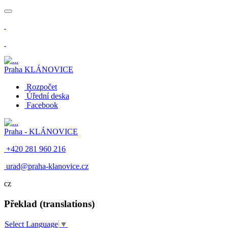
​
Praha
KLÁNOVICE
Rozpočet
Úřední deska
Facebook
Praha -
KLÁNOVICE
+420 281 960 216
​
urad@praha-klanovice.cz
cz
Překlad (translations)
Select Language
▼