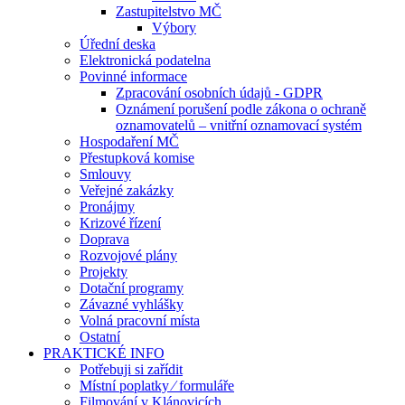
Zastupitelstvo MČ
Výbory
Úřední deska
Elektronická podatelna
Povinné informace
Zpracování osobních údajů - GDPR
Oznámení porušení podle zákona o ochraně
oznamovatelů – vnitřní oznamovací systém
Hospodaření MČ
Přestupková komise
Smlouvy
Veřejné zakázky
Pronájmy
Krizové řízení
Doprava
Rozvojové plány
Projekty
Dotační programy
Závazné vyhlášky
Volná pracovní místa
Ostatní
PRAKTICKÉ INFO
Potřebuji si zařídit
Místní poplatky ⁄ formuláře
Filmování v Klánovicích