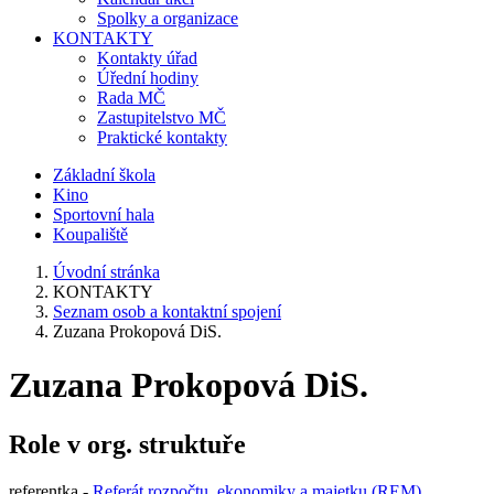
Spolky a organizace
KONTAKTY
Kontakty úřad
Úřední hodiny
Rada MČ
Zastupitelstvo MČ
Praktické kontakty
Základní škola
Kino
Sportovní hala
Koupaliště
Úvodní stránka
KONTAKTY
Seznam osob a kontaktní spojení
Zuzana Prokopová DiS.
Zuzana Prokopová DiS.
Role v org. struktuře
referentka -
Referát rozpočtu, ekonomiky a majetku (REM)