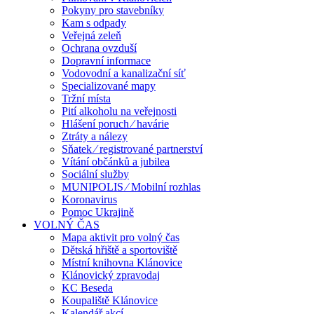
Pokyny pro stavebníky
Kam s odpady
Veřejná zeleň
Ochrana ovzduší
Dopravní informace
Vodovodní a kanalizační síť
Specializované mapy
Tržní místa
Pití alkoholu na veřejnosti
Hlášení poruch ⁄ havárie
Ztráty a nálezy
Sňatek ⁄ registrované partnerství
Vítání občánků a jubilea
Sociální služby
MUNIPOLIS ⁄ Mobilní rozhlas
Koronavirus
Pomoc Ukrajině
VOLNÝ ČAS
Mapa aktivit pro volný čas
Dětská hřiště a sportoviště
Místní knihovna Klánovice
Klánovický zpravodaj
KC Beseda
Koupaliště Klánovice
Kalendář akcí