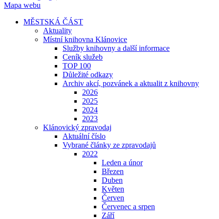
Mapa webu
MĚSTSKÁ ČÁST
Aktuality
Místní knihovna Klánovice
Služby knihovny a další informace
Ceník služeb
TOP 100
Důležité odkazy
Archiv akcí, pozvánek a aktualit z knihovny
2026
2025
2024
2023
Klánovický zpravodaj
Aktuální číslo
Vybrané články ze zpravodajů
2022
Leden a únor
Březen
Duben
Květen
Červen
Červenec a srpen
Září