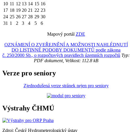
10
11
12
13
14
15
16
17
18
19
20
21
22
23
24
25
26
27
28
29
30
31
1
2
3
4
5
6
Mapový portál
ZDE
OZNÁMENÍ O ZVEŘEJNĚNÍ A MOŽNOSTI NAHLÉDNUTÍ
DO LISTINNÉ PODOBY DOKUMENTŮ podle zákona
č. 250/2000 Sb., o rozpočtových pravidlech územních rozpočtů
Typ:
PDF dokument, Velikost: 112.8 kB
Verze pro seniory
Zjednodušená verze stránek nejen pro seniory
Výstrahy ČHMÚ
Zdroj: Český Hydrometerologický ústav