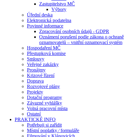
Zastupitelstvo MČ
Výbory
Úřední deska
Elektronická podatelna
Povinné informace
Zpracování osobních údajů - GDPR
Oznámení porušení podle zákona o ochraně
oznamovatelů – vnitřní oznamovací systém
Hospodaření MČ
Přestupková komise
Smlouvy
Veřejné zakázky
Pronájmy
Krizové řízení
Doprava
Rozvojové plány
Projekty
Dotační programy
Závazné vyhlášky
Volná pracovní místa
Ostatní
PRAKTICKÉ INFO
Potřebuji si zařídit
Místní poplatky ⁄ formuláře
Filmování v Klánovicích