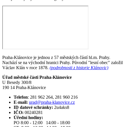
Praha-Klánovice je jednou z 57 městských částí hl.m. Prahy.
Nachází se na východní hranici Prahy. Původní "lesní obec" založil
Václav Klán v roce 1878.
(podrobnosti z historie Klánovic)
Úřad městské části Praha-Klánovice
U Besedy 300/8
190 14 Praha-Klánovice
Telefon
: 281 962 264, 281 960 216
E-mail:
urad@praha-klanovice.cz
ID datové schránky:
2u4aks8
IČO:
00240281
Úřední hodiny:
PO 8:00 - 12:00 14:00 - 18:00