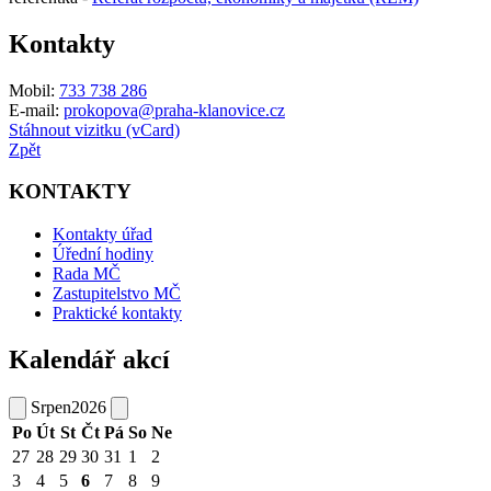
Kontakty
Mobil:
733 738 286
E-mail:
prokopova@praha-klanovice.cz
Stáhnout vizitku (vCard)
Zpět
KONTAKTY
Kontakty úřad
Úřední hodiny
Rada MČ
Zastupitelstvo MČ
Praktické kontakty
Kalendář akcí
Srpen
2026
Po
Út
St
Čt
Pá
So
Ne
27
28
29
30
31
1
2
3
4
5
6
7
8
9