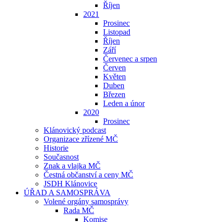
Říjen
2021
Prosinec
Listopad
Říjen
Září
Červenec a srpen
Červen
Květen
Duben
Březen
Leden a únor
2020
Prosinec
Klánovický podcast
Organizace zřízené MČ
Historie
Současnost
Znak a vlajka MČ
Čestná občanství a ceny MČ
JSDH Klánovice
ÚŘAD A SAMOSPRÁVA
Volené orgány samosprávy
Rada MČ
Komise