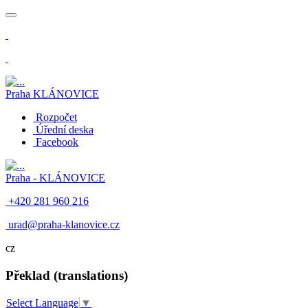
​
Praha
KLÁNOVICE
Rozpočet
Úřední deska
Facebook
Praha -
KLÁNOVICE
+420 281 960 216
​
urad@praha-klanovice.cz
cz
Překlad (translations)
Select Language
▼