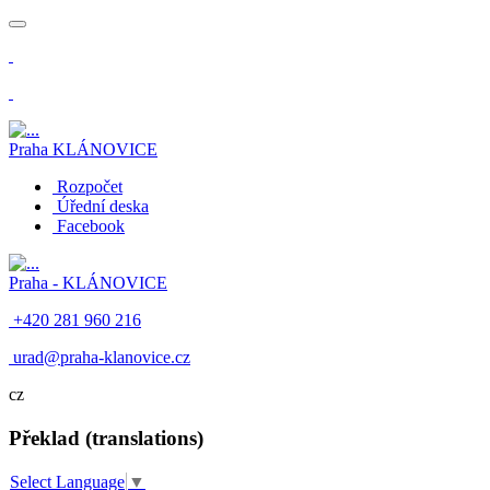
​
Praha
KLÁNOVICE
Rozpočet
Úřední deska
Facebook
Praha -
KLÁNOVICE
+420 281 960 216
​
urad@praha-klanovice.cz
cz
Překlad (translations)
Select Language
▼