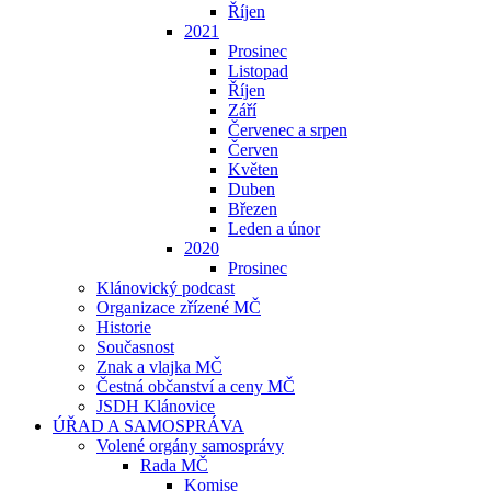
Říjen
2021
Prosinec
Listopad
Říjen
Září
Červenec a srpen
Červen
Květen
Duben
Březen
Leden a únor
2020
Prosinec
Klánovický podcast
Organizace zřízené MČ
Historie
Současnost
Znak a vlajka MČ
Čestná občanství a ceny MČ
JSDH Klánovice
ÚŘAD A SAMOSPRÁVA
Volené orgány samosprávy
Rada MČ
Komise