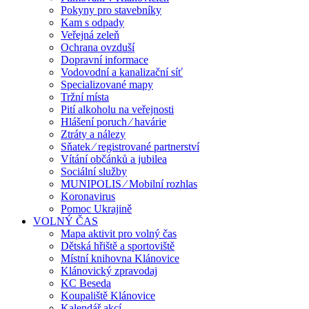
Pokyny pro stavebníky
Kam s odpady
Veřejná zeleň
Ochrana ovzduší
Dopravní informace
Vodovodní a kanalizační síť
Specializované mapy
Tržní místa
Pití alkoholu na veřejnosti
Hlášení poruch ⁄ havárie
Ztráty a nálezy
Sňatek ⁄ registrované partnerství
Vítání občánků a jubilea
Sociální služby
MUNIPOLIS ⁄ Mobilní rozhlas
Koronavirus
Pomoc Ukrajině
VOLNÝ ČAS
Mapa aktivit pro volný čas
Dětská hřiště a sportoviště
Místní knihovna Klánovice
Klánovický zpravodaj
KC Beseda
Koupaliště Klánovice
Kalendář akcí