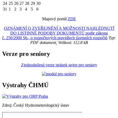
24
25
26
27
28
29
30
31
1
2
3
4
5
6
Mapový portál
ZDE
OZNÁMENÍ O ZVEŘEJNĚNÍ A MOŽNOSTI NAHLÉDNUTÍ
DO LISTINNÉ PODOBY DOKUMENTŮ podle zákona
č. 250/2000 Sb., o rozpočtových pravidlech územních rozpočtů
Typ:
PDF dokument, Velikost: 112.8 kB
Verze pro seniory
Zjednodušená verze stránek nejen pro seniory
Výstrahy ČHMÚ
Zdroj: Český Hydrometerologický ústav