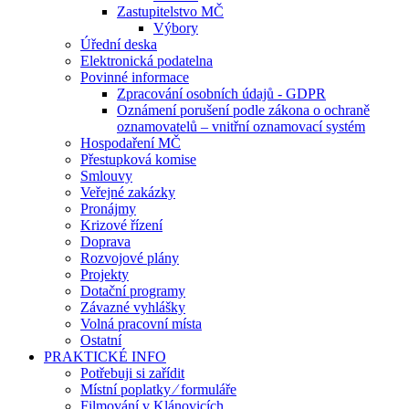
Zastupitelstvo MČ
Výbory
Úřední deska
Elektronická podatelna
Povinné informace
Zpracování osobních údajů - GDPR
Oznámení porušení podle zákona o ochraně
oznamovatelů – vnitřní oznamovací systém
Hospodaření MČ
Přestupková komise
Smlouvy
Veřejné zakázky
Pronájmy
Krizové řízení
Doprava
Rozvojové plány
Projekty
Dotační programy
Závazné vyhlášky
Volná pracovní místa
Ostatní
PRAKTICKÉ INFO
Potřebuji si zařídit
Místní poplatky ⁄ formuláře
Filmování v Klánovicích