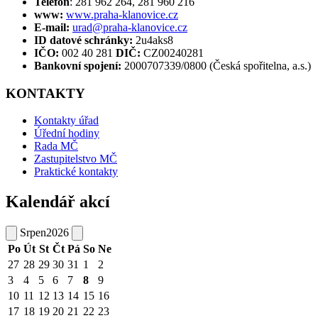
Telefon
: 281 962 264, 281 960 216
www:
www.praha-klanovice.cz
E-mail:
urad@praha-klanovice.cz
ID datové schránky:
2u4aks8
IČO:
002 40 281
DIČ:
CZ00240281
Bankovní spojení:
2000707339/0800 (Česká spořitelna, a.s.)
KONTAKTY
Kontakty úřad
Úřední hodiny
Rada MČ
Zastupitelstvo MČ
Praktické kontakty
Kalendář akcí
Srpen
2026
Po
Út
St
Čt
Pá
So
Ne
27
28
29
30
31
1
2
3
4
5
6
7
8
9
10
11
12
13
14
15
16
17
18
19
20
21
22
23