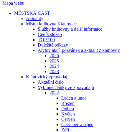
Mapa webu
MĚSTSKÁ ČÁST
Aktuality
Místní knihovna Klánovice
Služby knihovny a další informace
Ceník služeb
TOP 100
Důležité odkazy
Archiv akcí, pozvánek a aktualit z knihovny
2026
2025
2024
2023
Klánovický zpravodaj
Aktuální číslo
Vybrané články ze zpravodajů
2022
Leden a únor
Březen
Duben
Květen
Červen
Červenec a srpen
Září