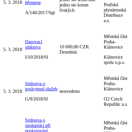
5. 3. 2018
břemene
Pražská
jedno sto korun
plynárenská
českých
A/146/2017/Sgt
Distribuce
a.s.
Městská část
Darovací
Praha-
10 000,00 CZK
smlouva
Klánovice
5. 3. 2018
Desettisíc
I/10/2018/Sl
Klánovice
spolu o.p.s.
Městská část
Smlouva o
Praha-
poskytnutí služeb
Klánovice
5. 3. 2018
neuvedeno
G/9/2018/Sl
O2 Czech
Republic a.s.
Smlouva o
Městská část
spolupráci při
Praha-
poskytování