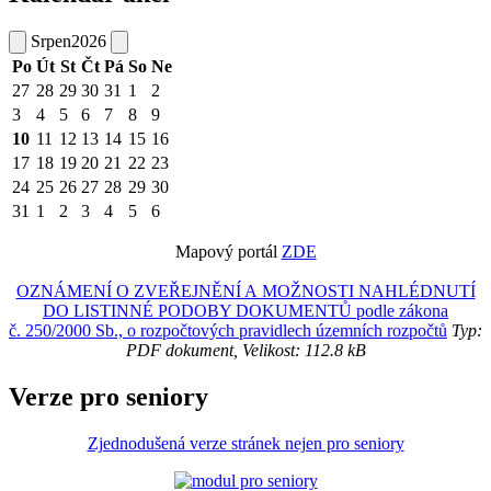
Srpen
2026
Po
Út
St
Čt
Pá
So
Ne
27
28
29
30
31
1
2
3
4
5
6
7
8
9
10
11
12
13
14
15
16
17
18
19
20
21
22
23
24
25
26
27
28
29
30
31
1
2
3
4
5
6
Mapový portál
ZDE
OZNÁMENÍ O ZVEŘEJNĚNÍ A MOŽNOSTI NAHLÉDNUTÍ
DO LISTINNÉ PODOBY DOKUMENTŮ podle zákona
č. 250/2000 Sb., o rozpočtových pravidlech územních rozpočtů
Typ:
PDF dokument, Velikost: 112.8 kB
Verze pro seniory
Zjednodušená verze stránek nejen pro seniory