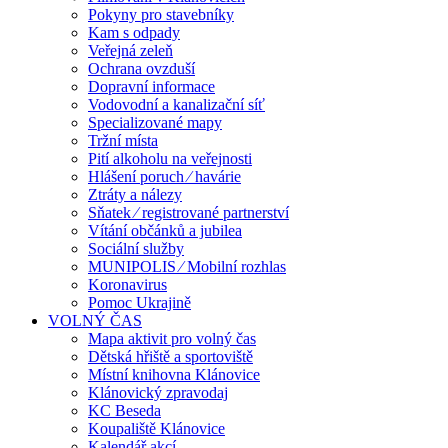
Pokyny pro stavebníky
Kam s odpady
Veřejná zeleň
Ochrana ovzduší
Dopravní informace
Vodovodní a kanalizační síť
Specializované mapy
Tržní místa
Pití alkoholu na veřejnosti
Hlášení poruch ⁄ havárie
Ztráty a nálezy
Sňatek ⁄ registrované partnerství
Vítání občánků a jubilea
Sociální služby
MUNIPOLIS ⁄ Mobilní rozhlas
Koronavirus
Pomoc Ukrajině
VOLNÝ ČAS
Mapa aktivit pro volný čas
Dětská hřiště a sportoviště
Místní knihovna Klánovice
Klánovický zpravodaj
KC Beseda
Koupaliště Klánovice
Kalendář akcí