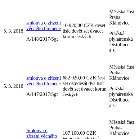
Městská část
Praha-
smlouva o zřízení
Klánovice
10 920,00 CZK deset
věcného břemene
5. 3. 2018
tisíc devět set dvacet
Pražská
korun českých
A/148/2017/Sgt
plynárenská
Distribuce
a.s.
Městská část
Praha-
682 920,00 CZK šest
smlouva o zřízení
Klánovice
set osmdesát dva tisíc
věcného břemene
5. 3. 2018
Pražská
devět set dvacet korun
A/147/2017/Sgt
plynárenská
českých
Distribuce
a.s.
Městská část
Praha-
Smlouva o
107 100,00 CZK
Klánovice
zřízení věcného
jedno sto sedm tisíc