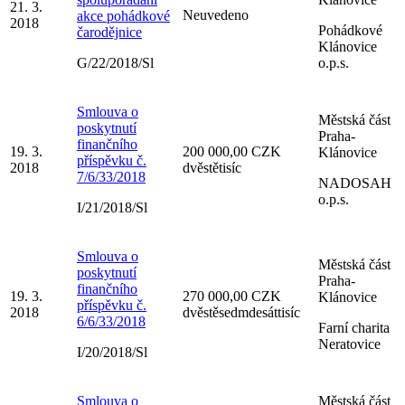
21. 3.
Neuvedeno
akce pohádkové
2018
Pohádkové
čarodějnice
Klánovice
G/22/2018/Sl
o.p.s.
Smlouva o
Městská část
poskytnutí
Praha-
finančního
19. 3.
200 000,00 CZK
Klánovice
příspěvku č.
2018
dvěstětisíc
7/6/33/2018
NADOSAH
o.p.s.
I/21/2018/Sl
Smlouva o
Městská část
poskytnutí
Praha-
finančního
19. 3.
270 000,00 CZK
Klánovice
příspěvku č.
2018
dvěstěsedmdesáttisíc
6/6/33/2018
Farní charita
Neratovice
I/20/2018/Sl
Smlouva o
Městská část