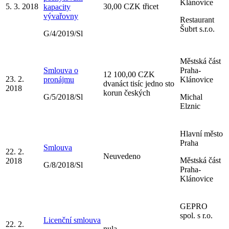
Klánovice
5. 3. 2018
30,00 CZK třicet
kapacity
vývařovny
Restaurant
Šubrt s.r.o.
G/4/2019/Sl
Městská část
Smlouva o
Praha-
12 100,00 CZK
23. 2.
pronájmu
Klánovice
dvanáct tisíc jedno sto
2018
korun českých
G/5/2018/Sl
Michal
Elznic
Hlavní město
Praha
Smlouva
22. 2.
Neuvedeno
Městská část
2018
G/8/2018/Sl
Praha-
Klánovice
GEPRO
spol. s r.o.
Licenční smlouva
22. 2.
nula