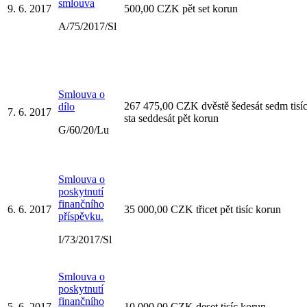
smlouva
9. 6. 2017
500,00 CZK pět set korun
A/75/2017/Sl
Smlouva o
267 475,00 CZK dvěstě šedesát sedm tisíc
dílo
7. 6. 2017
sta seddesát pět korun
G/60/20/Lu
Smlouva o
poskytnutí
finančního
6. 6. 2017
35 000,00 CZK třicet pět tisíc korun
příspěvku.
I/73/2017/Sl
Smlouva o
poskytnutí
finančního
5. 6. 2017
10 000,00 CZK deset tisíc korun