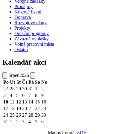
Veřejné zakázky
Pronájmy
Krizové řízení
Doprava
Rozvojové plány
Projekty
Dotační programy
Závazné vyhlášky
Volná pracovní místa
Ostatní
Kalendář akcí
Srpen
2026
Po
Út
St
Čt
Pá
So
Ne
27
28
29
30
31
1
2
3
4
5
6
7
8
9
10
11
12
13
14
15
16
17
18
19
20
21
22
23
24
25
26
27
28
29
30
31
1
2
3
4
5
6
Mapový portál
ZDE