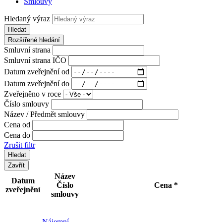
Smlouvy
Hledaný výraz
Hledat
Rozšířené hledání
Smluvní strana
Smluvní strana IČO
Datum zveřejnění od
Datum zveřejnění do
Zveřejněno v roce
Číslo smlouvy
Název / Předmět smlouvy
Cena od
Cena do
Zrušit filtr
Zavřít
Název
Datum
Číslo
Cena *
zveřejnění
smlouvy
Nájemní