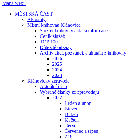
Mapa webu
MĚSTSKÁ ČÁST
Aktuality
Místní knihovna Klánovice
Služby knihovny a další informace
Ceník služeb
TOP 100
Důležité odkazy
Archiv akcí, pozvánek a aktualit z knihovny
2026
2025
2024
2023
Klánovický zpravodaj
Aktuální číslo
Vybrané články ze zpravodajů
2022
Leden a únor
Březen
Duben
Květen
Červen
Červenec a srpen
Září