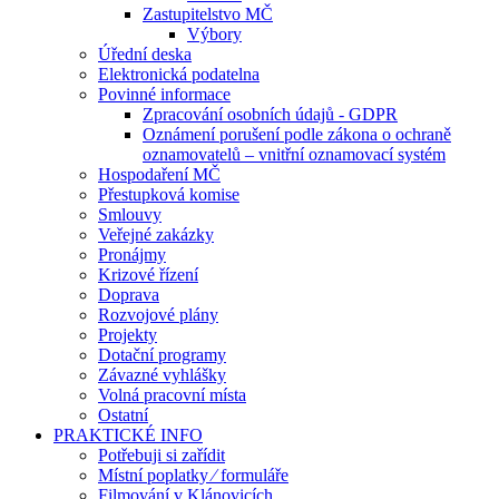
Zastupitelstvo MČ
Výbory
Úřední deska
Elektronická podatelna
Povinné informace
Zpracování osobních údajů - GDPR
Oznámení porušení podle zákona o ochraně
oznamovatelů – vnitřní oznamovací systém
Hospodaření MČ
Přestupková komise
Smlouvy
Veřejné zakázky
Pronájmy
Krizové řízení
Doprava
Rozvojové plány
Projekty
Dotační programy
Závazné vyhlášky
Volná pracovní místa
Ostatní
PRAKTICKÉ INFO
Potřebuji si zařídit
Místní poplatky ⁄ formuláře
Filmování v Klánovicích