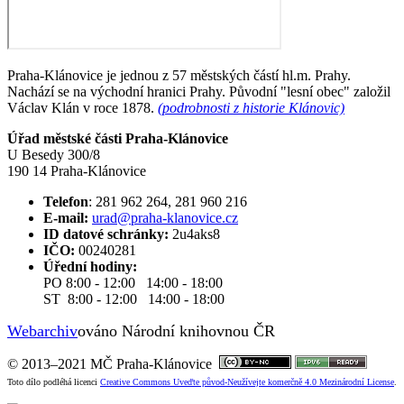
Praha-Klánovice je jednou z 57 městských částí hl.m. Prahy.
Nachází se na východní hranici Prahy. Původní "lesní obec" založil
Václav Klán v roce 1878.
(podrobnosti z historie Klánovic)
Úřad městské části Praha-Klánovice
U Besedy 300/8
190 14 Praha-Klánovice
Telefon
: 281 962 264, 281 960 216
E-mail:
urad@praha-klanovice.cz
ID datové schránky:
2u4aks8
IČO:
00240281
Úřední hodiny:
PO 8:00 - 12:00 14:00 - 18:00
ST 8:00 - 12:00 14:00 - 18:00
Webarchiv
ováno Národní knihovnou ČR
© 2013–2021 MČ Praha-Klánovice
Toto dílo podléhá licenci
Creative Commons Uveďte původ-Neužívejte komerčně 4.0 Mezinárodní License
.