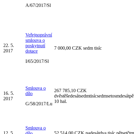
A/67/2017/Sl
Veřejnoprávní
smlouva o
22. 5.
poskytnutí
7 000,00 CZK sedm tisíc
2017
dotace
I/65/2017/Sl
Smlouva o
267 785,10 CZK
16. 5.
dílo
dvěstěšedesátsedmtisícsedmsetosmdesátpě
2017
10 hal.
G/58/2017/Lu
Smlouva o
12. 5.
52 514,00 CZK padesátdva tisíc pětsetčtrn
dílo