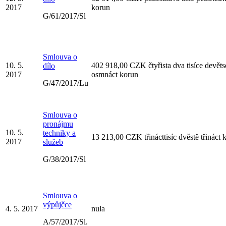
2017
korun
G/61/2017/Sl
Smlouva o
10. 5.
402 918,00 CZK čtyřista dva tisíce devěts
dílo
2017
osmnáct korun
G/47/2017/Lu
Smlouva o
pronájmu
10. 5.
techniky a
13 213,00 CZK třinácttisíc dvěstě třináct 
2017
služeb
G/38/2017/Sl
Smlouva o
výpůjčce
4. 5. 2017
nula
A/57/2017/Sl.