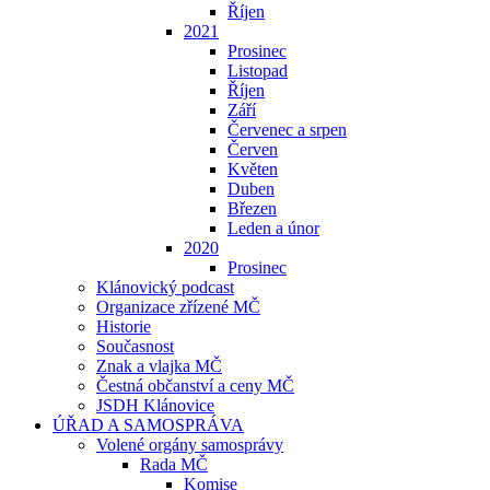
Říjen
2021
Prosinec
Listopad
Říjen
Září
Červenec a srpen
Červen
Květen
Duben
Březen
Leden a únor
2020
Prosinec
Klánovický podcast
Organizace zřízené MČ
Historie
Současnost
Znak a vlajka MČ
Čestná občanství a ceny MČ
JSDH Klánovice
ÚŘAD A SAMOSPRÁVA
Volené orgány samosprávy
Rada MČ
Komise