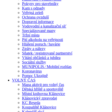
Pokyny pro stavebníky
Kam s odpady
Veřejná zeleň
Ochrana ovzduší
Dopravní informace
Vodovodní a kanalizační síť
Specializované mapy
Tržní místa
Pití alkoholu na veřejnosti
Hlášení poruch ⁄ havárie
Ztráty a nálezy
Sňatek ⁄ registrované partnerství
Vítání občánků a jubilea
Sociální služby
MUNIPOLIS ⁄ Mobilní rozhlas
Koronavirus
Pomoc Ukrajině
VOLNÝ ČAS
Mapa aktivit pro volný čas
Dětská hřiště a sportoviště
Místní knihovna Klánovice
Klánovický zpravodaj
KC Beseda
Koupaliště Klánovice
Kalendář akcí