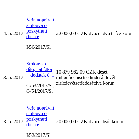
Veřejnoprávní
smlouva o
poskytnutí
4. 5. 2017
22 000,00 CZK dvacet dva tisíce korun
dotace
I/56/2017/Sl
Smlouva o
dílo, nabídka
10 879 962,09 CZK deset
+ dodatek č. 1
3. 5. 2017
milionůosmsetsedmdesátdevět
zisícdevětsetšedesátdva korun
G/53/2017/Sl,
G/54/2017/Sl
Veřejnoprávní
smlouva o
poskytnutí
3. 5. 2017
20 000,00 CZK dvacet tisíc korun
dotace
I/52/2017/Sl