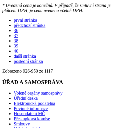
* Uvedená cena je konečná. V případě, že smluvní strana je
plátcem DPH, je cena uvedena včetně DPH.
první stránka
předchozí stránka
36
37
38
39
40
další stránka
poslední stránka
Zobrazeno
926
-
950
ze 1117
ÚŘAD A SAMOSPRÁVA
Volené orgány samosprávy
Úřední deska
Elektronická podatelna
Povinné informace
Hospodaření MČ
Přestupková komise
Smlouvy