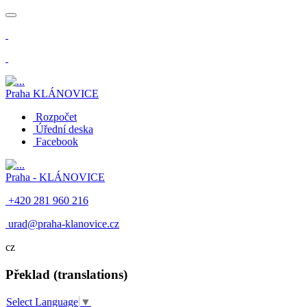
​
Praha
KLÁNOVICE
Rozpočet
Úřední deska
Facebook
Praha -
KLÁNOVICE
+420 281 960 216
​
urad@praha-klanovice.cz
cz
Překlad (translations)
Select Language
▼